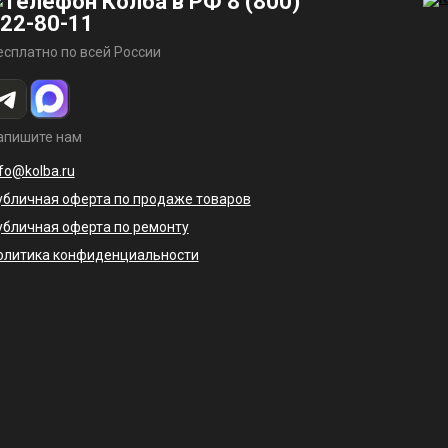
8 (800)
22-80-11
есплатно по всей России
апишите нам
nfo@kolba.ru
убличная оферта по продаже товаров
убличная оферта по ремонту
олитика конфиденциальности