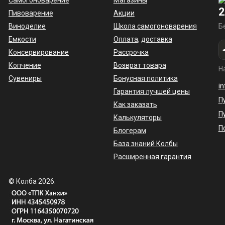
Самогоноварение
Магазины
2
Пивоварение
Акции
Виноделие
Школа самогоноварения
Б
Емкости
Оплата
,
доставка
Консервирование
Рассрочка
Копчение
Возврат товара
Н
Сувениры
Бонусная политика
i
Гарантия лучшей цены
П
Как заказать
П
Калькуляторы
П
Блогерам
База знаний Колбы
Расширенная гарантия
© Колба 2026.