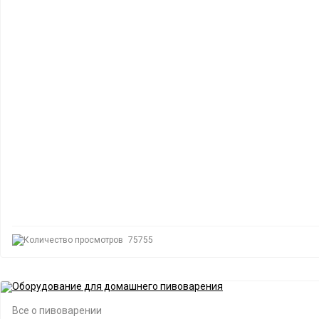
75755
Все о пивоварении