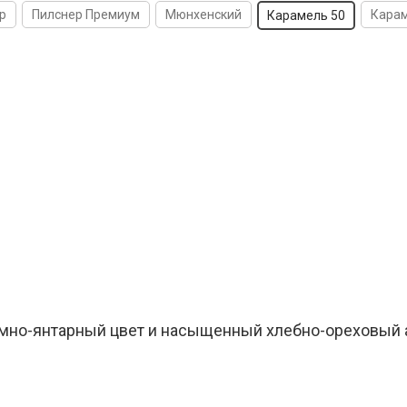
р
Пилснер Премиум
Мюнхенский
Карам
Карамель 50
емно-янтарный цвет и насыщенный хлебно-ореховый 