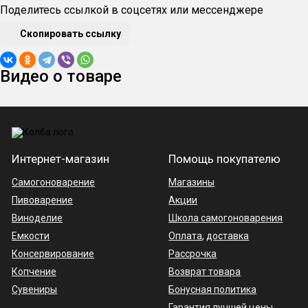
Поделитесь ссылкой в соцсетях или мессенджере
Предотвращает ошибки
в выборе темпера
экономит время и деньги, которые не тратя
Скопировать ссылку
Упрощает процесс консервации
разных пр
Видео о товаре
Освобождает от необходимости постоянн
Экономит электроэнергию
за счет эффект
Универсальное решение
для готовки домаш
Интернет-магазин
Помощь покупателю
Комплектация
Самогоноварение
Магазины
Пивоварение
Акции
Блок управления автоклавом
Виноделие
Школа самогоноварения
Паспорт блока управления автоклавом
Емкости
Оплата
,
доставка
Консервирование
Рассрочка
Копчение
Возврат товара
Сувениры
Бонусная политика
Гарантия лучшей цены