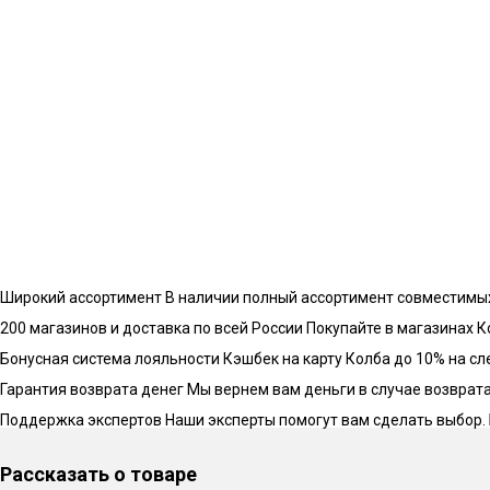
Блок управления оборудован 4 кнопками упра
работает в трех режимах:
1. Автоматический режим.
Запрограммирован
Программа включает нагрев до температуры 
остывание. Режим гарантирует безопасные и 
2. Ручной режим.
Позволяет вручную устанавл
Подходит для приготовления нестандартных к
Широкий ассортимент
В наличии полный ассортимент совместимы
200 магазинов и доставка по всей России
Покупайте в магазинах К
3. Режим ТЭНа.
Для контроля перегонки самог
Бонусная система лояльности
Кэшбек на карту Колба до 10% на с
отслеживать температуру в кубе.
Гарантия возврата денег
Мы вернем вам деньги в случае возврата 
Поддержка экспертов
Наши эксперты помогут вам сделать выбор.
Преимущества блока управлен
Рассказать о товаре