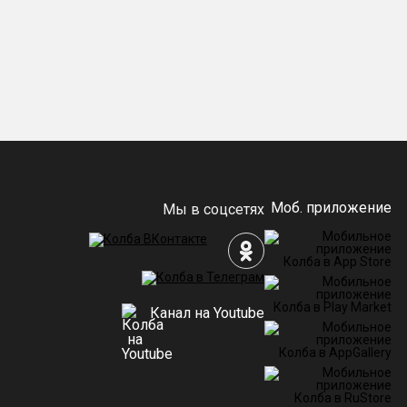
птам. Тем самым
, время стерилизации.
 блок издаст сигнал.
Моб. приложение
Мы в соцсетях
Канал на Youtube