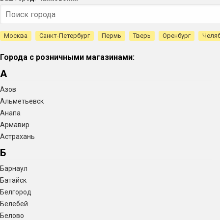
Москва
Санкт-Петербург
Пермь
Тверь
Оренбург
Челя
Города с розничными магазинами:
А
Азов
Альметьевск
Анапа
Армавир
Астрахань
Б
Барнаул
Батайск
Белгород
Белебей
Белово