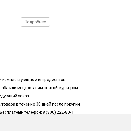
вления и информационным экраном на русском языке
Подробнее
ные рецепты для приготовления разных продуктов в
стерилизации, поддержание этой температуры необх
вкусные консервы.
ивать температуру и время стерилизации с точностью
онсерваций и су-вид блюд.
х комплектующих и ингредиентов.
олба или мы доставим почтой, курьером.
она. Позволяет управлять мощностью ТЭНа 3 кВт с т
ледующий заказ.
товара в течение 30 дней после покупки.
 Бесплатный телефон:
8 (800) 222-80-11
ия