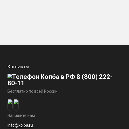
туры и времени готовки благодаря встроенным реце
тся на испорченные продукты.
одуктов — не нужно искать и записывать температуру
ого контроля устройства.
Когда готовка закончится,
ивности нагрева при помощи ТЭНа.
них консервов и перегонки самогона.
Контакты
8 (800) 222-
80-11
Бесплатно по всей России
Напишите нам
info@kolba.ru