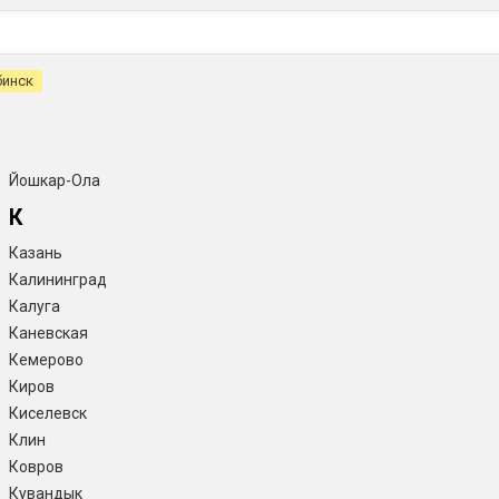
бинск
Йошкар-Ола
К
Казань
Калининград
Калуга
Каневская
Кемерово
Киров
Киселевск
Клин
Ковров
Кувандык